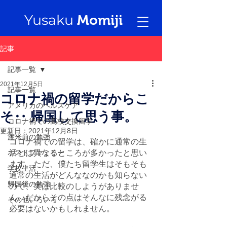
Yusaku
Momiji
記事
記事一覧
2021年12月5日
記事一覧
コロナ禍の留学だからこ
アメリカのヘルスケア
そ‥ 帰国して思う事。
コロナ禍での高校交換留学
更新日：
2021年12月8日
渡米前の勉強
コロナ禍での留学は、確かに通常の生
ホストファミリー
活とは異なるところが多かったと思い
ます。ただ、僕たち留学生はそもそも
学校生活
通常の生活がどんななのかも知らない
帰国後の勉強
ので、実は比較のしようがありませ
ん。だからその点はそんなに残念がる
その他いろいろ
必要はないかもしれません。