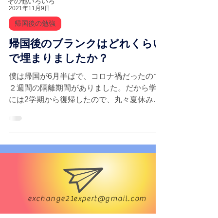
その他いろいろ
2021年11月9日
帰国後の勉強
帰国後のブランクはどれくらい
で埋まりましたか？
僕は帰国が6月半ばで、コロナ禍だったので
２週間の隔離期間がありました。だから学校
には2学期から復帰したので、丸々夏休みを
数学のブランクを埋めることに費やしまし
た。
GET IN TOUCH
We'd love to hear from you
exchange21expert@gmail.com