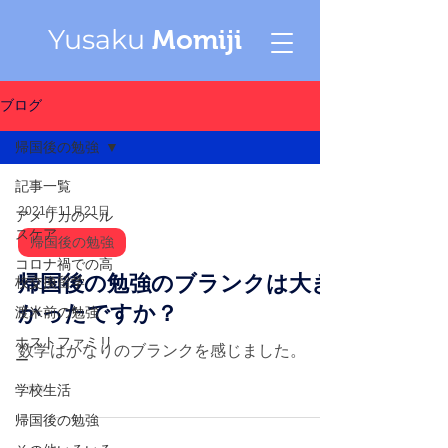
Yusaku
Momiji
ブログ
帰国後の勉強
記事一覧
2021年11月21日
アメリカのヘル
スケア
帰国後の勉強
コロナ禍での高
帰国後の勉強のブランクは大き
校交換留学
かったですか？
渡米前の勉強
ホストファミリ
数学はかなりのブランクを感じました。
ー
学校生活
帰国後の勉強