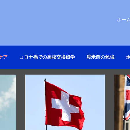
ホー
ケア
コロナ禍での高校交換留学
渡米前の勉強
いろいろ