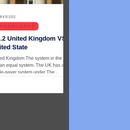
2年4月10日
メリカのヘルスケア
 Kingdom VS
ited State
ed Kingdom The system in the UK
an equal system. The UK has a
le-payer system under The
onal Health Service, "NHS". The...