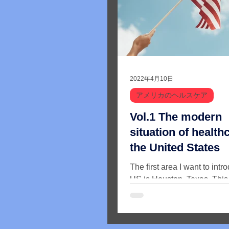
2022年4月10日
アメリカのヘルスケア
Vol.1 The modern
situation of health
the United States
The first area I want to intr
US is Houston, Texas. This 
known as the most promine
city in the world. The...