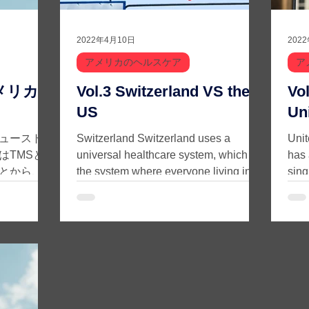
2022年4月10日
202
アメリカのヘルスケア
ア
Vol.3 Switzerland VS the
Vol.2 United
US
Un
ューストン
Switzerland Switzerland uses a
Unit
はTMSと
universal healthcare system, which is
has 
とから、世
the system where everyone living in a
sing
ルシティと
particular area would get...
Nati
、心臓が一
さほどしか
れた心臓を
する、など