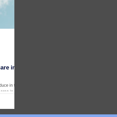
care in
oduce in the
area is
nt medical