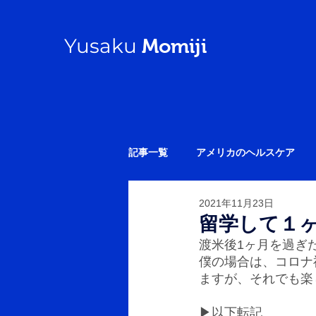
Yusaku
Momiji
記事一覧
アメリカのヘルスケア
2021年11月23日
帰国後の勉強
その他いろいろ
留学して１
渡米後1ヶ月を過ぎ
僕の場合は、コロナ
ますが、それでも楽
▶︎以下転記