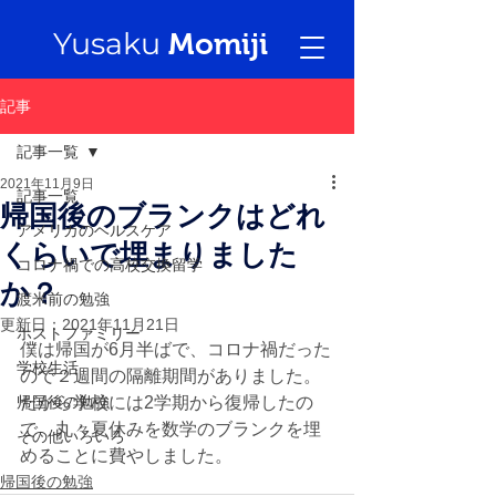
Yusaku
Momiji
記事
記事一覧
2021年11月9日
記事一覧
帰国後のブランクはどれ
アメリカのヘルスケア
くらいで埋まりました
コロナ禍での高校交換留学
か？
渡米前の勉強
更新日：
2021年11月21日
ホストファミリー
僕は帰国が6月半ばで、コロナ禍だった
学校生活
ので２週間の隔離期間がありました。
帰国後の勉強
だから学校には2学期から復帰したの
で、丸々夏休みを数学のブランクを埋
その他いろいろ
めることに費やしました。
帰国後の勉強