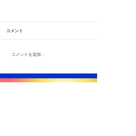
帰国後の勉強のブランクは大きか
ったですか？
コメント
数学はかなりのブランクを感じまし
た。
コメントを追加…
GET IN TOUCH
We'd love to hear from you
exchange21expert@gmail.com