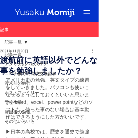
Yusaku
Momiji
記事
記事一覧
2021年11月20日
記事一覧
渡航前に英語以外でどんな
アメリカのヘルスケア
事を勉強しましたか？
コロナ禍での高校交換留学
アメリカ史の勉強、英文タイプの練習
渡米前の勉強
をしていきました。パソコンも使いこ
ホストファミリー
なせるようにしておくといいと思いま
す。word、excel、power pointなどのソ
学校生活
フトも、使った事のない場合は基本動
帰国後の勉強
作はできるようにした方がいいです。
その他いろいろ
▶︎日本の高校では、歴史を通史で勉強