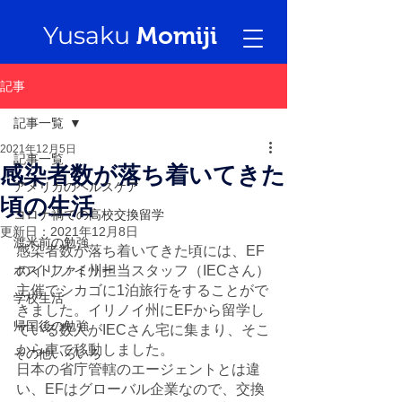
Yusaku
Momiji
記事
記事一覧
2021年12月5日
記事一覧
感染者数が落ち着いてきた
アメリカのヘルスケア
頃の生活
コロナ禍での高校交換留学
更新日：
2021年12月8日
渡米前の勉強
感染者数が落ち着いてきた頃には、EF
ホストファミリー
のイリノイ州担当スタッフ（IECさん）
主催でシカゴに1泊旅行をすることがで
学校生活
きました。イリノイ州にEFから留学し
帰国後の勉強
ている数人がIECさん宅に集まり、そこ
から車で移動しました。
その他いろいろ
日本の省庁管轄のエージェントとは違
い、EFはグローバル企業なので、交換