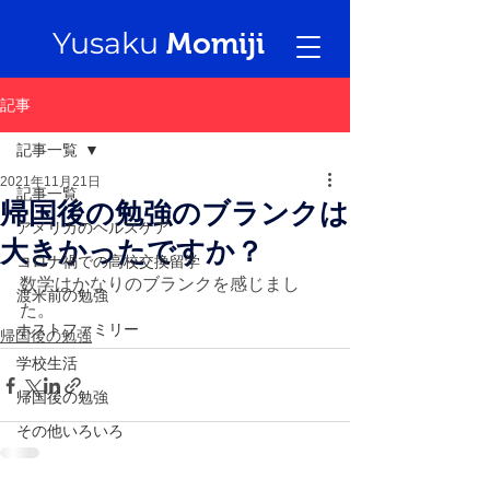
Yusaku
Momiji
記事
記事一覧
2021年11月21日
記事一覧
帰国後の勉強のブランクは
アメリカのヘルスケア
大きかったですか？
コロナ禍での高校交換留学
数学はかなりのブランクを感じまし
渡米前の勉強
た。
ホストファミリー
帰国後の勉強
学校生活
帰国後の勉強
その他いろいろ