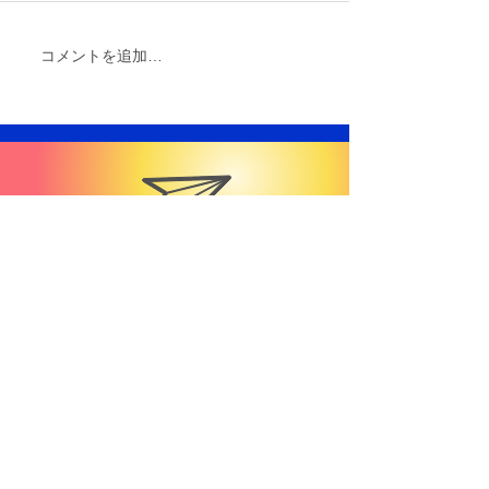
僕は帰国が6月半ばで、コロナ禍だっ
たので２週間の隔離期間がありまし
コメントを追加…
た。だから学校には2学期から復帰し
たので、丸々夏休みを数学のブランク
を埋めることに費やしました。
GET IN TOUCH
We'd love to hear from you
exchange21expert@gmail.com
Yusaku
Momiji
EF Education First 高校交換留学