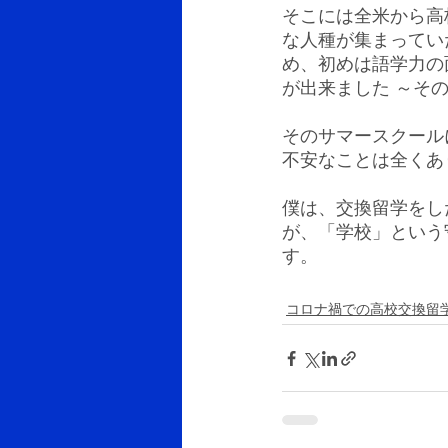
そこには全米から高
な人種が集まってい
め、初めは語学力の
が出来ました ～そ
そのサマースクール
不安なことは全くあ
僕は、交換留学をし
が、「学校」という
す。
コロナ禍での高校交換留