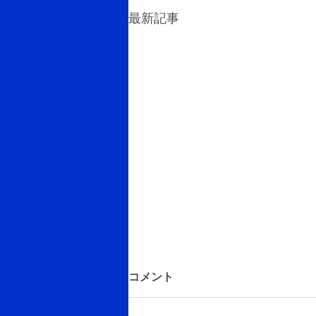
最新記事
帰国後の隔離生活
コメント
入国審査は、本当に厳格に行われ