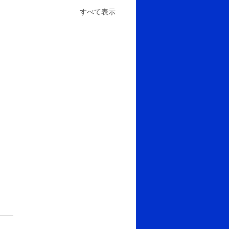
すべて表示
ナ禍の留学だからこそ‥
して思う事。